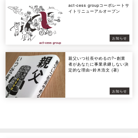
act-cess groupコーポレートサ
イトリニューアルオープン
お知らせ
親父いつ社長やめるの?~創業
者があなたに事業承継しない決
定的な理由~鈴木浩文 (著)
お知らせ